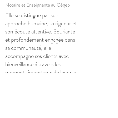
Notaire et Enseignante au Cégep
Elle se distingue par son
approche humaine, sa rigueur et
son écoute attentive. Souriante
et profondément engagée dans
sa communauté, elle
accompagne ses clients avec
bienveillance à travers les
moments importants de leur vie.
Animée par une énergie positive
et un réel désir de faire une
différence, elle contribue avec
dynamisme aux initiatives de la